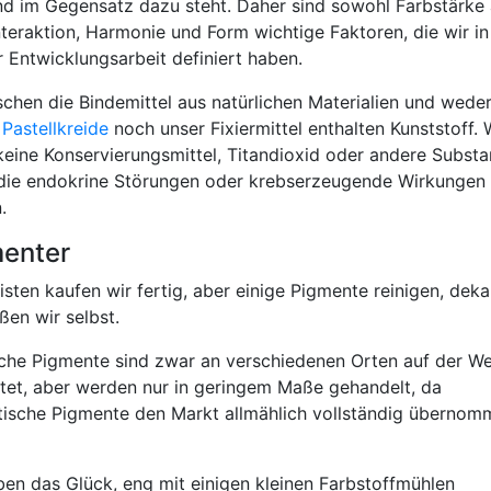
nd im Gegensatz dazu steht. Daher sind sowohl Farbstärke 
nteraktion, Harmonie und Form wichtige Faktoren, die wir in
r Entwicklungsarbeit definiert haben.
schen die Bindemittel aus natürlichen Materialien und wede
e
Pastellkreide
noch unser Fixiermittel enthalten Kunststoff. 
keine Konservierungsmittel, Titandioxid oder andere Subst
 die endokrine Störungen oder krebserzeugende Wirkungen
n.
enter
sten kaufen wir fertig, aber einige Pigmente reinigen, deka
ßen wir selbst.
iche Pigmente sind zwar an verschiedenen Orten auf der We
itet, aber werden nur in geringem Maße gehandelt, da
tische Pigmente den Markt allmählich vollständig übernom
ben das Glück, eng mit einigen kleinen Farbstoffmühlen