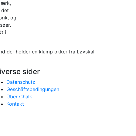
værk,
 det
brik, og
søer.
t i
iverse sider
Datenschutz
Geschäftsbedingungen
Über Chalk
Kontakt