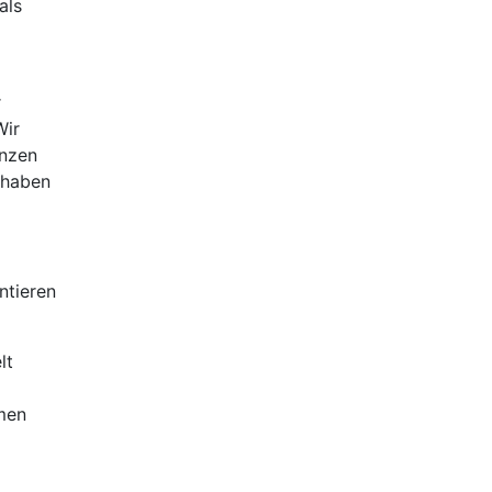
als
r
Wir
anzen
 haben
ntieren
lt
men