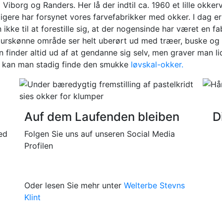
Viborg og Randers. Her lå der indtil ca. 1960 et lille okker
ligere har forsynet vores farvefabrikker med okker. I dag er
ikke til at forestille sig, at der nogensinde har været en fa
turskønne område ser helt uberørt ud med træer, buske og 
 finder altid ud af at gendanne sig selv, men graver man lid
, kan man stadig finde den smukke
løvskal-okker.
Auf dem Laufenden bleiben
D
ed
Folgen Sie uns auf unseren Social Media
Profilen
Oder lesen Sie mehr unter
Welterbe Stevns
Klint