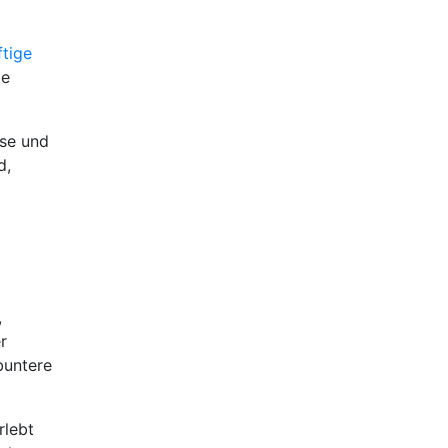
ftige
ge
sse und
d,
,
r
buntere
rlebt