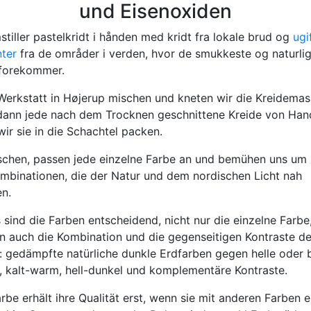
und Eisenoxiden
stiller pastelkridt i hånden med kridt fra lokale brud og
ugi
ter
fra de områder i verden, hvor de smukkeste og naturli
 forekommer.
 Werkstatt in Højerup mischen und kneten wir die Kreidema
 dann jede nach dem Trocknen geschnittene Kreide von Han
ir sie in die Schachtel packen.
schen, passen jede einzelne Farbe an und bemühen uns um
mbinationen, die der Natur und dem nordischen Licht nah
n.
 sind die Farben entscheidend, nicht nur die einzelne Farbe
n auch die Kombination und die gegenseitigen Kontraste de
: gedämpfte natürliche dunkle Erdfarben gegen helle oder 
, kalt-warm, hell-dunkel und komplementäre Kontraste.
rbe erhält ihre Qualität erst, wenn sie mit anderen Farben e