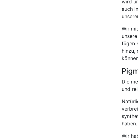
wird u
auch I
unsere
Wir mi
unser
fügen 
hinzu,
könne
Pigm
Die mei
und rei
Natürl
verbre
synthe
haben.
Wir ha