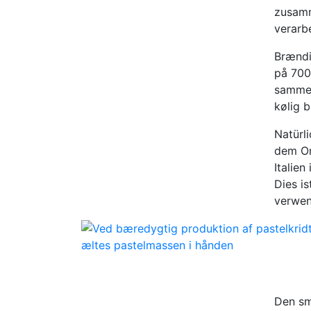
zusamm
verarb
Brændi
på 700
samme 
kølig 
Natürl
dem Or
Italien
Dies i
verwen
Den sm