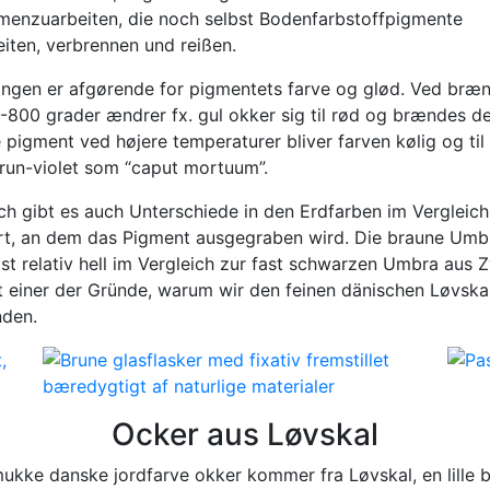
enzuarbeiten, die noch selbst Bodenfarbstoffpigmente
eiten, verbrennen und reißen.
ngen er afgørende for pigmentets farve og glød. Ved bræ
-800 grader ændrer fx. gul okker sig til rød og brændes de
pigment ved højere temperaturer bliver farven kølig og til
brun-violet som “caput mortuum”.
ich gibt es auch Unterschiede in den Erdfarben im Vergleich
t, an dem das Pigment ausgegraben wird. Die braune Umb
 ist relativ hell im Vergleich zur fast schwarzen Umbra aus 
st einer der Gründe, warum wir den feinen dänischen Løvska
den.
Ocker aus Løvskal
ukke danske jordfarve okker kommer fra Løvskal, en lille 