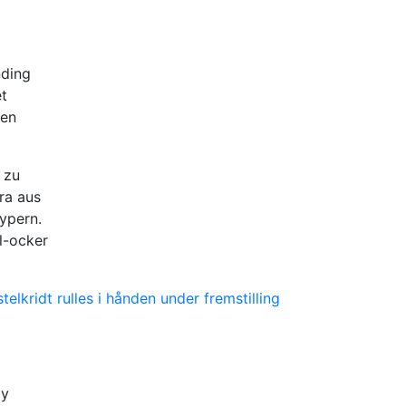
nding
t
 en
 zu
ra aus
Zypern.
l-ocker
by