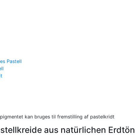
es Pastell
ll
it
stellkreide aus natürlichen Erdtö