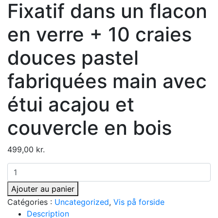
Fixatif dans un flacon
en verre + 10 craies
douces pastel
fabriquées main avec
étui acajou et
couvercle en bois
499,00
kr.
quantité
de
Ajouter au panier
Fixativ
Catégories :
Uncategorized
,
Vis på forside
i
Description
glasflaske