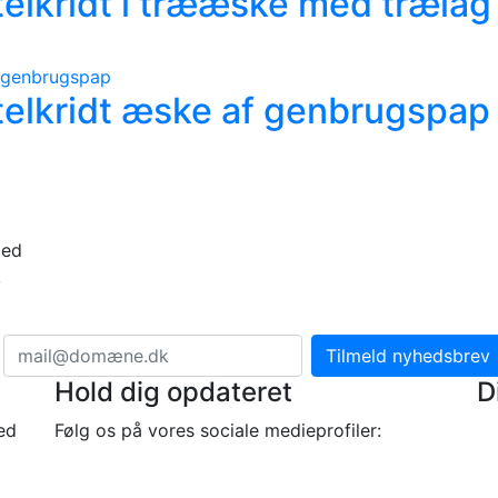
elkridt i trææske med trælåg
telkridt æske af genbrugspap
med
,
Hold dig opdateret
D
ed
Følg os på vores sociale medieprofiler: