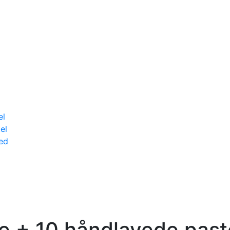
el
el
ed
ske + 10 håndlavede past