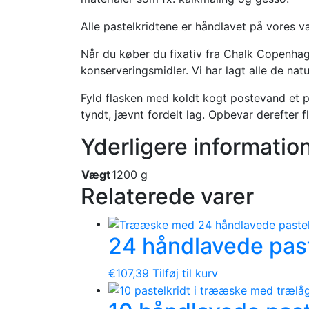
Alle pastelkridtene er håndlavet på vores v
Når du køber du fixativ fra Chalk Copenhage
konserveringsmidler. Vi har lagt alle de nat
Fyld flasken med koldt kogt postevand et p
tyndt, jævnt fordelt lag. Opbevar derefter fl
Yderligere informatio
Vægt
1200 g
Relaterede varer
24 håndlavede past
€
107,39
Tilføj til kurv