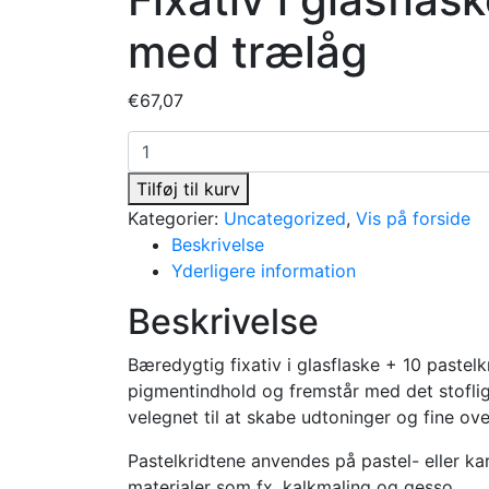
med trælåg
€
67,07
Fixativ
i
Tilføj til kurv
glasflaske
Kategorier:
Uncategorized
,
Vis på forside
+
Beskrivelse
10
Yderligere information
håndlavede
pastelkridt
Beskrivelse
i
trææske
Bæredygtig fixativ i glasflaske + 10 pastelk
med
pigmentindhold og fremstår med det stoflige
trælåg
velegnet til at skabe udtoninger og fine o
antal
Pastelkridtene anvendes på pastel- eller k
materialer som fx. kalkmaling og gesso.