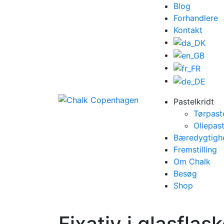
Blog
Forhandlere
Kontakt
Pastelkridt
Tørpast
Oliepast
Bæredygtigh
Fremstilling
Om Chalk
Besøg
Shop
Fixativ i glasfla