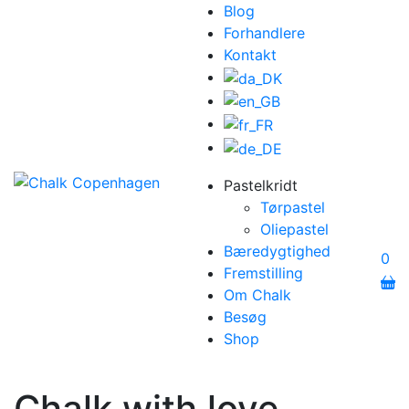
Blog
Forhandlere
Kontakt
Pastelkridt
Tørpastel
Oliepastel
Bæredygtighed
0
Fremstilling
Om Chalk
Besøg
Shop
Chalk with love