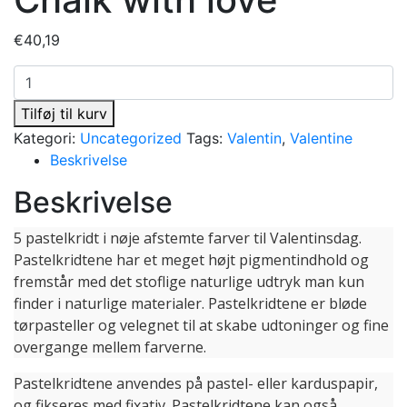
€
40,19
Chalk
with
Tilføj til kurv
love
Kategori:
Uncategorized
Tags:
Valentin
,
Valentine
antal
Beskrivelse
Beskrivelse
5 pastelkridt i nøje afstemte farver til Valentinsdag.
Pastelkridtene har et meget højt pigmentindhold og
fremstår med det stoflige naturlige udtryk man kun
finder i naturlige materialer. Pastelkridtene er bløde
tørpasteller og velegnet til at skabe udtoninger og fine
overgange mellem farverne.
Pastelkridtene anvendes på pastel- eller karduspapir,
og fikseres med fixativ. Pastelkridtene kan også